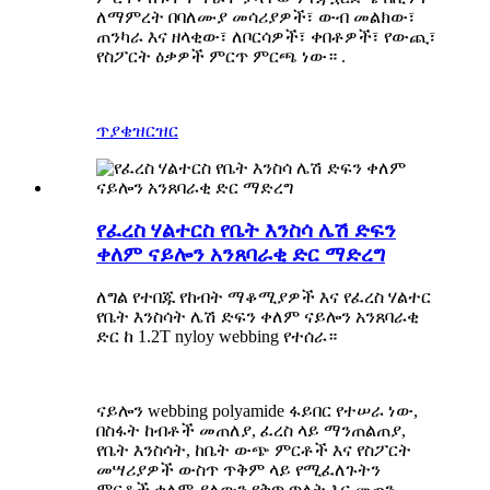
ለማምረት በባለሙያ መሳሪያዎች፣ ውብ መልክው፣
ጠንካራ እና ዘላቂው፣ ለቦርሳዎች፣ ቀበቶዎች፣ የውጪ፣
የስፖርት ዕቃዎች ምርጥ ምርጫ ነው። .
ጥያቄ
ዝርዝር
የፈረስ ሃልተርስ የቤት እንስሳ ሌሽ ድፍን
ቀለም ናይሎን አንጸባራቂ ድር ማድረግ
ለግል የተበጁ የከብት ማቆሚያዎች እና የፈረስ ሃልተር
የቤት እንስሳት ሌሽ ድፍን ቀለም ናይሎን አንጸባራቂ
ድር ከ 1.2T nyloy webbing የተሰራ።
ናይሎን webbing polyamide ፋይበር የተሠራ ነው,
በስፋት ከብቶች መጠለያ, ፈረስ ላይ ማንጠልጠያ,
የቤት እንስሳት, ከቤት ውጭ ምርቶች እና የስፖርት
መሣሪያዎች ውስጥ ጥቅም ላይ የሚፈለጉትን
ምርቶች ቀለም ያለውን የቅጥ ጥለት እና መጠን