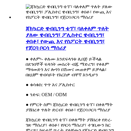
ጃክኳርድ ዌብቢንግ ቴፕ፣ ባለቀለም ጥለት
ያለው ዌብቢንግ፣ ፖሊስተር ዌብቢንግ፣
ቀበቶ፣ የውጪ እና የስፖርት ዌብቢንግ፣
የጀርባ ቦርሳ ማሰሪያ
● ቀለም፡- ቀለሙ እንደፍላጎቱ ሊበጅ ይችላል
በደንበኞች ፍላጎት መሰረት ብጁ ማድረግ፣ የቀለም
ማዛመድን እና ሎጎን በሽመና መጠቀም ይቻላል፣
በዚህም ዌብሳይት የእርስዎ ብቸኛ እንዲሆን
● ቁሳቁስ: ጥጥ እና ፖሊስተር
● ንድፍ: OEM / ODM
● የምርት ስም፡ ጃክኳርድ ዌብቢንግ ቴፕ፣ በቀለማት
ያሸበረቀ ጥለት ድርብ፣ ቀበቶ፣ የጀርባ ቦርሳ ማሰሪያ
ጃክኳርድ ዌብቢንግ ቴፕ፣ በቀለማት ያሸበረቀ የድረ-
ገጽ ማሰሪያ፣ ቀበቶ፣ የቦርሳ ማሰሪያ፣ ተገቢውን ክር
ምረጥ፣ ከፍተኛ ጥራት ያላቸውን የጃኳርድ ዌብቢንግ