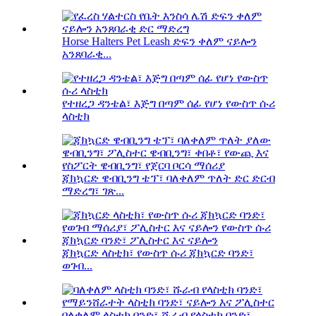
Horse Halters Pet Leash ድፍን ቀለም ናይሎን
አንጸባራቂ...
የተዘረጋ ዳንቴል፣ እጅግ በጣም ሰፊ የሆነ የውስጥ ሱሪ
ላስቲክ
ጃክኳርድ ዌብቢንግ ቴፕ፣ ባለቀለም ጥለት ድር ድርብ
ማድረግ፣ ገጽ...
ጃክኳርድ ላስቲክ፣ የውስጥ ሱሪ ጃክኳርድ ባንድ፣
ወገብ...
ባለቀለም ላስቲክ ባንድ፣ ሹራብ የላስቲክ ባንድ፣