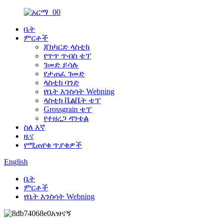
ቤት
ምርቶች
ጃክካርድ ላስቲክ
የጥጥ ጥብስ ቴፕ
ገመድ ይሳሉ
የታጠፈ ገመድ
ላስቲክ ባንድ
የቤት እንስሳት Webning
ላስቲክ ቬልቬት ቴፕ
Grossgrain ቴፕ
የተዘረጋ ዳንቴል
ስለ እኛ
ዜና
የሚጠየቁ ጥያቄዎች
English
ቤት
ምርቶች
የቤት እንስሳት Webning