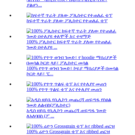
ያልሆነ...
ከፍተኛ ጥራት ያለው ፖሊስተር የተጠለፈ ቴፕ
100% ፖሊስተር ከፍተኛ ጥራት ያለው የተጠለፈ
ገመድ በተለያዩ ...
100% የጥጥ ወገብ ገመድ፣ ኮፍያ ማሰሪያዎች በመሳል
ኮርድ ላይ፣ ፒ...
100% የጥጥ ጥልፍ ቴፕ እና የተለያየ መጠን
አዲስ ዘይቤ የሲሊኮን መጨረሻ ጠፍጣፋ ገመድ
ለአለባበስ (ፖ ...
100% ሬዮን Grossgrain ቴፕ እና ribbed ጠርዝ