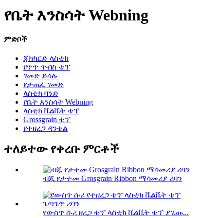
የቤት እንስሳት Webning
ምድቦች
ጃክካርድ ላስቲክ
የጥጥ ጥብስ ቴፕ
ገመድ ይሳሉ
የታጠፈ ገመድ
ላስቲክ ባንድ
የቤት እንስሳት Webning
ላስቲክ ቬልቬት ቴፕ
Grossgrain ቴፕ
የተዘረጋ ዳንቴል
ተለይተው የቀረቡ ምርቶች
ብጁ የታተመ Grosgrain Ribbon ማሳመሪያ ሪባን
የውስጥ ሱሪ ዘረጋ ቴፕ ላስቲክ ቬልቬት ቴፕ ያጌጡ...