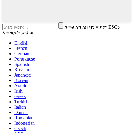
ለመፈለግ አስገባን ወይም ESCን
ለመዝጋት ይንኩ።
English
French
German
Portuguese
Spanish
Russian
Japanese
Korean
Arabic
Irish
Greek
Turkish
Italian
Danish
Romanian
Indonesian
Czech