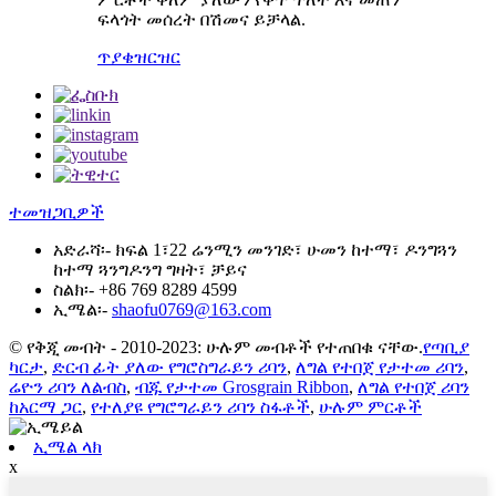
ፍላጎት መሰረት በሽመና ይቻላል.
ጥያቄ
ዝርዝር
ተመዝጋቢዎች
አድራሻ፡-
ክፍል 1፣22 ሬንሚን መንገድ፣ ሁመን ከተማ፣ ዶንግጓን
ከተማ ጓንግዶንግ ግዛት፣ ቻይና
ስልክ፡-
+86 769 8289 4599
ኢሜል፡-
shaofu0769@163.com
© የቅጂ መብት - 2010-2023: ሁሉም መብቶች የተጠበቁ ናቸው.
የጣቢያ
ካርታ
,
ድርብ ፊት ያለው የግሮስግራይን ሪባን
,
ለግል የተበጀ የታተመ ሪባን
,
ሬዮን ሪባን ለልብስ
,
ብጁ የታተመ Grosgrain Ribbon
,
ለግል የተበጀ ሪባን
ከአርማ ጋር
,
የተለያዩ የግሮግራይን ሪባን ስፋቶች
,
ሁሉም ምርቶች
ኢሜል ላክ
x