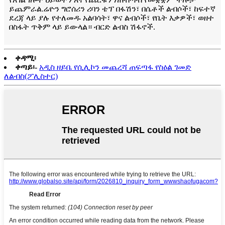
ይጨምራል.ሬዮን ግሮሰሪን ሪባን ቴፕ በፋሽን፣ በሴቶች ልብሶች፣ ከፍተኛ
ደረጃ ላይ ያሉ የተለመዱ አልባሳት፣ ዋና ልብሶች፣ የቤት እቃዎች፣ ወዘተ
በስፋት ጥቅም ላይ ይውላል። ብርድ ልብስ ሽፋኖች.
ቀዳሚ፡
ቀጣይ፡-
አዲስ ዘይቤ የሲሊኮን መጨረሻ ጠፍጣፋ የስዕል ገመድ
ለልብስ(ፖሊስተር)