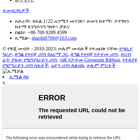
ተመዝጋቢዎች
አድራሻ፡-
ክፍል 1፣22 ሬንሚን መንገድ፣ ሁመን ከተማ፣ ዶንግጓን
ከተማ ጓንግዶንግ ግዛት፣ ቻይና
ስልክ፡-
+86 769 8289 4599
ኢሜል፡-
shaofu0769@163.com
© የቅጂ መብት - 2010-2023: ሁሉም መብቶች የተጠበቁ ናቸው.
የጣቢያ
ካርታ
,
ለግል የተበጀ ሪባን ከአርማ ጋር
,
ለግል የተበጀ የታተመ ሪባን
,
ድርብ
ፊት ያለው የግሮስግራይን ሪባን
,
ብጁ የታተመ Grosgrain Ribbon
,
የተለያዩ
የግሮግራይን ሪባን ስፋቶች
,
ሬዮን ሪባን ለልብስ
,
ሁሉም ምርቶች
ኢሜል ላክ
x