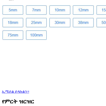
ኢሜይል ይላኩልን።
የምርት ዝርዝር