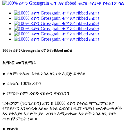
100% ሬዮን Grossgrain ቴፕ እና ribbed ጠርዝ
አጭር መግለጫ፡-
● ቀለም: ቀለሙ እንደ አስፈላጊነቱ ሊበጅ ይችላል
● ቁሳቁስ፡ 100% ሬዮን
● የምርት ስም፡ ሪብድ ናይሎን ዌብቢንግ
ፒተርሻም (ግሮግራይን) ሪባን ከ 100% ሬዮን የተሰራ።የሚያምር እና
የሚያምር አንጸባራቂ አለው.እንደ ልብስ፣ ኮፍያ፣ ጫማ፣ መለዋወጫዎች
እና የተለያዩ እቃዎች ያሉ ሪባንን ለሚጠቀሙ እቃዎች አስፈላጊ የሆነ
መደበኛ ምርት ነው።
● መጠን፡