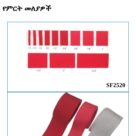
የምርት መለያዎች
SF2520