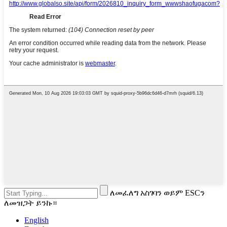
ለመፈለግ አስገባን ወይም ESCን
ለመዝጋት ይንኩ።
English