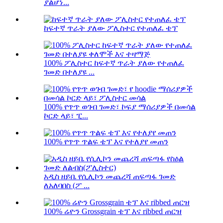
ያልሆነ...
ከፍተኛ ጥራት ያለው ፖሊስተር የተጠለፈ ቴፕ
100% ፖሊስተር ከፍተኛ ጥራት ያለው የተጠለፈ
ገመድ በተለያዩ ...
100% የጥጥ ወገብ ገመድ፣ ኮፍያ ማሰሪያዎች በመሳል
ኮርድ ላይ፣ ፒ...
100% የጥጥ ጥልፍ ቴፕ እና የተለያየ መጠን
አዲስ ዘይቤ የሲሊኮን መጨረሻ ጠፍጣፋ ገመድ
ለአለባበስ (ፖ ...
100% ሬዮን Grossgrain ቴፕ እና ribbed ጠርዝ