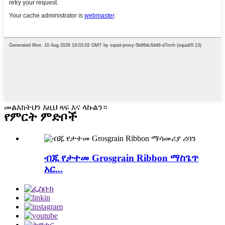
መልእክትህን እዚህ ጻፍ እና ላኩልን።
የምርት ምድቦች
ብጁ የታተመ Grosgrain Ribbon ማስጌጥ
አር...