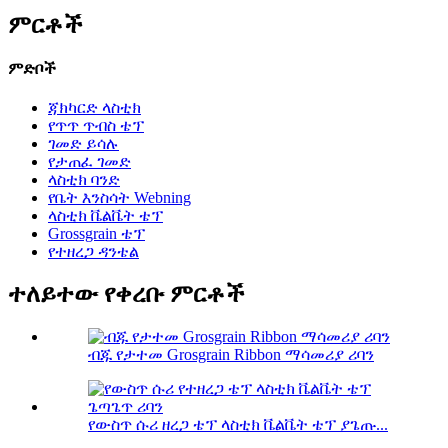
ምርቶች
ምድቦች
ጃክካርድ ላስቲክ
የጥጥ ጥብስ ቴፕ
ገመድ ይሳሉ
የታጠፈ ገመድ
ላስቲክ ባንድ
የቤት እንስሳት Webning
ላስቲክ ቬልቬት ቴፕ
Grossgrain ቴፕ
የተዘረጋ ዳንቴል
ተለይተው የቀረቡ ምርቶች
ብጁ የታተመ Grosgrain Ribbon ማሳመሪያ ሪባን
የውስጥ ሱሪ ዘረጋ ቴፕ ላስቲክ ቬልቬት ቴፕ ያጌጡ...