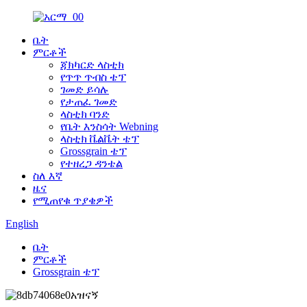
ቤት
ምርቶች
ጃክካርድ ላስቲክ
የጥጥ ጥብስ ቴፕ
ገመድ ይሳሉ
የታጠፈ ገመድ
ላስቲክ ባንድ
የቤት እንስሳት Webning
ላስቲክ ቬልቬት ቴፕ
Grossgrain ቴፕ
የተዘረጋ ዳንቴል
ስለ እኛ
ዜና
የሚጠየቁ ጥያቄዎች
English
ቤት
ምርቶች
Grossgrain ቴፕ