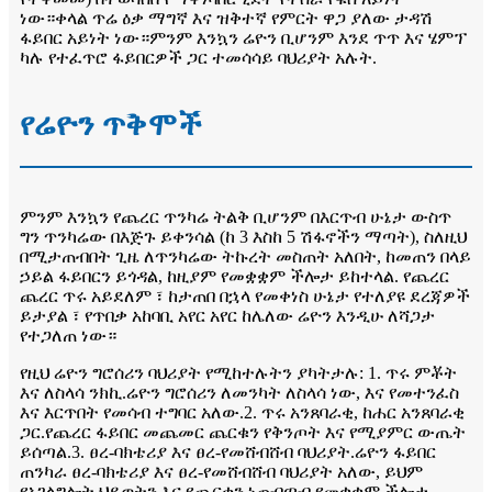
ነው።ቀላል ጥሬ ዕቃ ማግኛ እና ዝቅተኛ የምርት ዋጋ ያለው ታዳሽ
ፋይበር አይነት ነው።ምንም እንኳን ሬዮን ቢሆንም እንደ ጥጥ እና ሄምፕ
ካሉ የተፈጥሮ ፋይበርዎች ጋር ተመሳሳይ ባህሪያት አሉት.
የሬዮን ጥቅሞች
ምንም እንኳን የጨረር ጥንካሬ ትልቅ ቢሆንም በእርጥብ ሁኔታ ውስጥ
ግን ጥንካሬው በእጅጉ ይቀንሳል (ከ 3 እስከ 5 ሽፋኖችን ማጣት), ስለዚህ
በሚታጠብበት ጊዜ ለጥንካሬው ትኩረት መስጠት አለበት, ከመጠን በላይ
ኃይል ፋይበርን ይጎዳል, ከዚያም የመቋቋም ችሎታ ይከተላል. የጨረር
ጨረር ጥሩ አይደለም ፣ ከታጠበ በኋላ የመቀነስ ሁኔታ የተለያዩ ደረጃዎች
ይታያል ፣ የጥበቃ አከባቢ አየር አየር ከሌለው ሬዮን እንዲሁ ለሻጋታ
የተጋለጠ ነው።
የዚህ ሬዮን ግሮሰሪን ባህሪያት የሚከተሉትን ያካትታሉ: 1. ጥሩ ምቾት
እና ለስላሳ ንክኪ.ሬዮን ግሮሰሪን ለመንካት ለስላሳ ነው, እና የመተንፈስ
እና እርጥበት የመሳብ ተግባር አለው.2. ጥሩ አንጸባራቂ, ከሐር አንጸባራቂ
ጋር.የጨረር ፋይበር መጨመር ጨርቁን የቅንጦት እና የሚያምር ውጤት
ይሰጣል.3. ፀረ-ባክቴሪያ እና ፀረ-የመሸብሸብ ባህሪያት.ሬዮን ፋይበር
ጠንካራ ፀረ-ባክቴሪያ እና ፀረ-የመሸብሸብ ባህሪያት አለው, ይህም
የአገልግሎት ህይወትን እና የጨርቁን ነጠብጣብ የመቋቋም ችሎታ