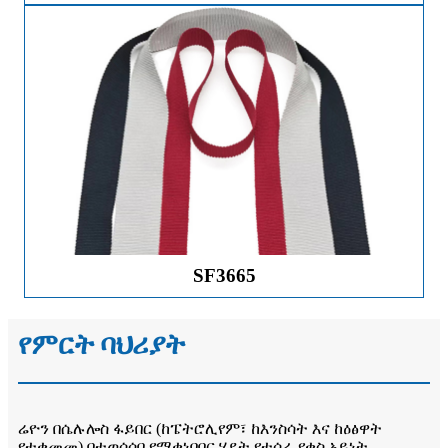
SF3665
የምርት ባህሪያት
ሬዮን በሴሉሎስ ፋይበር (ከፔትሮሊየም፣ ከእንስሳት እና ከዕፅዋት
የተቀመመ) በተወሳሰበ የማቀነባበር ሂደት የተሰራ የቁስ አይነት