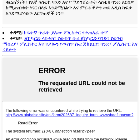
ቁርጠኝነት፣ የእኛ ላስቲክ ባንድ እና የማይንሸራተት ላስቲክ ባንድ እርስዎ
ከሚጠብቁት ነገር በላይ እንደሚበልጥ እና ምርቶችዎን ወደ አዲስ ከፍታ
እንደሚያሳድጉ እርግጠኞች ነን።
ቀዳሚ፡
ከፍተኛ ጥራት ያለው ፖሊስተር የተጠለፈ ቴፕ
ቀጣይ፡-
ጃክኳርድ ላስቲክ፣ የውስጥ ሱሪ ጃክኳርድ ባንድ፣ የወገብ
ማሰሪያ፣ ፖሊስተር እና ናይሎን የውስጥ ሱሪ ጃክኳርድ ባንድ፣ ፖሊስተር እና
ናይሎን