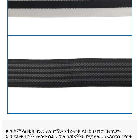
ሁለቱም ላስቲክ ባንድ እና የማይንሸራተቱ ላስቲክ ባንድ በተለያዩ
ኢንዱስትሪዎች ውስጥ ሰፊ አፕሊኬሽኖችን ያሟላሉ።ከአለባበስ ምርት