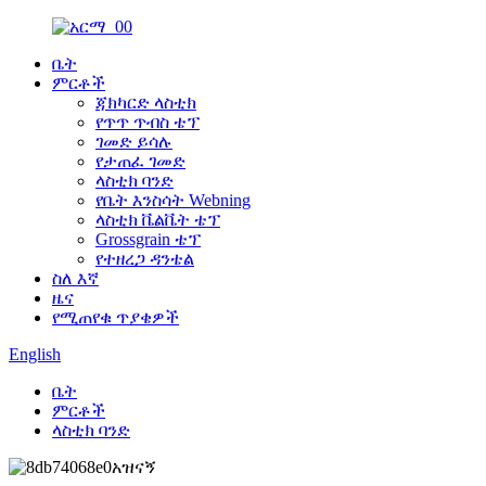
ቤት
ምርቶች
ጃክካርድ ላስቲክ
የጥጥ ጥብስ ቴፕ
ገመድ ይሳሉ
የታጠፈ ገመድ
ላስቲክ ባንድ
የቤት እንስሳት Webning
ላስቲክ ቬልቬት ቴፕ
Grossgrain ቴፕ
የተዘረጋ ዳንቴል
ስለ እኛ
ዜና
የሚጠየቁ ጥያቄዎች
English
ቤት
ምርቶች
ላስቲክ ባንድ