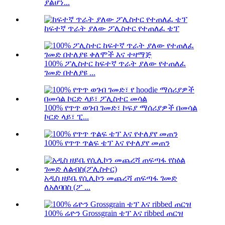
ያልሆነ...
ከፍተኛ ጥራት ያለው ፖሊስተር የተጠለፈ ቴፕ
100% ፖሊስተር ከፍተኛ ጥራት ያለው የተጠለፈ
ገመድ በተለያዩ ...
100% የጥጥ ወገብ ገመድ፣ ኮፍያ ማሰሪያዎች በመሳል
ኮርድ ላይ፣ ፒ...
100% የጥጥ ጥልፍ ቴፕ እና የተለያየ መጠን
አዲስ ዘይቤ የሲሊኮን መጨረሻ ጠፍጣፋ ገመድ
ለአለባበስ (ፖ ...
100% ሬዮን Grossgrain ቴፕ እና ribbed ጠርዝ