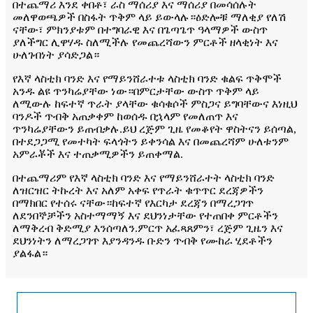
በተጨማሪ እንደ ቀበቶ፣ ራስ ማሰሪያ እና ማሰሪያ በመሳሰሉት
መለዋወጫዎች በስፋት ጥቅም ላይ ይውላሉ።ዕድሎቹ ማለቂያ የለሽ
ናቸው፣ ምክንያቱም በተግባራዊ እና በጌጣጌጥ ዓላማዎች ውስጥ
ያለችግር ሊዋሃዱ ስለሚችሉ የመጨረሻውን ምርቶች ዘላቂነት እና
ሁለገብነት ያሳድጋል።
የእኛ ላስቲክ ባንድ እና የማይንሸራተቱ ላስቲክ ባንድ ቁልፍ ጥቅሞች
አንዱ ልዩ ጥንካሬያቸው ነው።በምርታቸው ውስጥ ጥቅም ላይ
ለሚውሉ ከፍተኛ ጥራት ያላቸው ቁሳቁሶች ምስጋና ይግባቸውና እነዚህ
ባንዶች ጥብቅ አጠቃቀም ከወሰዱ በኋላም የመለጠጥ እና
ጥንካሬያቸውን ይጠብቃሉ.ይህ ረጅም ጊዜ የመቆየት ዋስትናን ይሰጣል,
በተደጋጋሚ የመተካት ፍላጎትን ይቀንሳል እና በመጨረሻም ሁለቱንም
አምራቾች እና ተጠቃሚዎችን ይጠቀማል.
በተጨማሪም የእኛ ላስቲክ ባንድ እና የማይንሸራተት ላስቲክ ባንድ
ለዝርዝር ትኩረት እና አለም አቀፍ የጥራት ቁጥጥር ደረጃዎችን
በማክበር የተሰሩ ናቸው።ከፍተኛ የእርካታ ደረጃን በማረጋገጥ
ለደንበኞቻችን አስተማማኝ እና ደህንነታቸው የተጠበቀ ምርቶችን
ለማቅረብ ቅድሚያ እንሰጣለን.ምርጥ አፈጻጸምን፣ ረጅም ጊዜን እና
ደህንነትን ለማረጋገጥ እያንዳንዱ ቡድን ጥብቅ የሙከራ ሂደቶችን
ያልፋል።