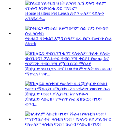
Horse Halters Pet Leash ድፍን ቀለም ናይሎን
አንጸባራቂ...
የተዘረጋ ዳንቴል፣ እጅግ በጣም ሰፊ የሆነ የውስጥ ሱሪ
ላስቲክ
ጃክኳርድ ዌብቢንግ ቴፕ፣ ባለቀለም ጥለት ድር ድርብ
ማድረግ፣ ገጽ...
ጃክኳርድ ላስቲክ፣ የውስጥ ሱሪ ጃክኳርድ ባንድ፣
ወገብ...
ባለቀለም ላስቲክ ባንድ፣ ሹራብ የላስቲክ ባንድ፣