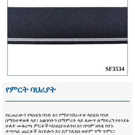
SF3534
የምርት ባህሪያት
የፈጠራውን የላስቲክ ባንድ እና የማይንሸራተቱ ላስቲክ ባንድ
በማስተዋወቅ ላይ፣ አልባሳትን በማምረት ላይ ለውጥ ለማድረግ የተነደፉ
ሁለት መቁረጫ ምርቶች።እነዚህ ሁለገብ እና በጣም ዘላቂ የሆኑ
ተጣጣፊ ጨርቆች ከናይሎን እና ስፓንዴክስ ወይም ጎማ ጥምር፣