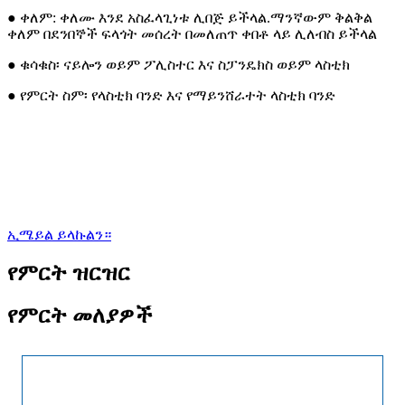
● ቀለም: ቀለሙ እንደ አስፈላጊነቱ ሊበጅ ይችላል.ማንኛውም ቅልቅል
ቀለም በደንበኞች ፍላጎት መሰረት በመለጠጥ ቀበቶ ላይ ሊለብስ ይችላል
● ቁሳቁስ፡ ናይሎን ወይም ፖሊስተር እና ስፓንዴክስ ወይም ላስቲክ
● የምርት ስም፡ የላስቲክ ባንድ እና የማይንሸራተት ላስቲክ ባንድ
ኢሜይል ይላኩልን።
የምርት ዝርዝር
የምርት መለያዎች