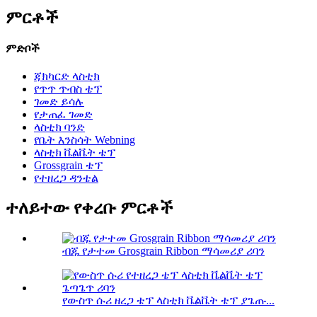
ምርቶች
ምድቦች
ጃክካርድ ላስቲክ
የጥጥ ጥብስ ቴፕ
ገመድ ይሳሉ
የታጠፈ ገመድ
ላስቲክ ባንድ
የቤት እንስሳት Webning
ላስቲክ ቬልቬት ቴፕ
Grossgrain ቴፕ
የተዘረጋ ዳንቴል
ተለይተው የቀረቡ ምርቶች
ብጁ የታተመ Grosgrain Ribbon ማሳመሪያ ሪባን
የውስጥ ሱሪ ዘረጋ ቴፕ ላስቲክ ቬልቬት ቴፕ ያጌጡ...