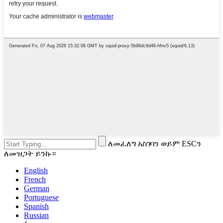
ለመፈለግ አስገባን ወይም ESCን
ለመዝጋት ይንኩ።
English
French
German
Portuguese
Spanish
Russian