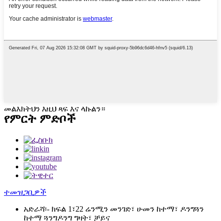
መልእክትህን እዚህ ጻፍ እና ላኩልን።
የምርት ምድቦች
ተመዝጋቢዎች
አድራሻ፡-
ክፍል 1፣22 ሬንሚን መንገድ፣ ሁመን ከተማ፣ ዶንግጓን
ከተማ ጓንግዶንግ ግዛት፣ ቻይና