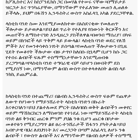
ከፖሊስተር እና ከስፓንዴክስ ጋር በመሃል የተሠሩ ናቸው።በማይታይ
ዝርጋታ እና ጥንካሬያቸው, በማንኛውም የተፈለገው መጠን ሊጠለፉ
ይችላሉ, ይህም በፋሽን ኢንዱስትሪ ውስጥ አስፈላጊ አካል ያደርጋቸዋል.
ላስቲክ ባንድ ስሙ እንደሚያመለክተው በአስደናቂው የመለጠጥ
ችሎታው ይታወቃል።ይህ ልዩ ጥራት የተለያዩ የሰውነት ቅርጾችን እና
መጠኖችን ለማስተናገድ እንዲዘረጋ ያስችለዋል።በወገብ ማሰሪያ፣ በካፍ
ወይም በክንፎች ላይ ጥቅም ላይ ይውላል፣ ላስቲክ ባንድ ወደር የለሽ
ምቾት እና የመንቀሳቀስ ነፃነት ይሰጣል።የመለጠጥ ችሎታውን በጊዜ
ሂደት የመቆየት ችሎታው ብዙ ታጥቦ ከለበሱ በኋላም ቢሆን ከሱ ጋር
የተሰሩ ልብሶች ፍጹም ተስማሚነታቸውን እንደሚጠብቁ
ያረጋግጣል።የላስቲክ ባንድ ተግባራዊ ብቻ ሳይሆን በውበትም ደስ
የሚያሰኝ ነው, በማንኛውም ልብስ ውስጥ በተቀላቀለበት ልብስ ላይ
ንክኪ ይጨምራል.
ከላስቲክ ባንድ በተጨማሪ፣ በልብስ ኢንዱስትሪ ውስጥ ፍፁም የጨዋታ
ለውጥ የሆነውን የማይንሸራተት ላስቲክ ባንድን በኩራት
እናቀርባለን።ይህ ያልተለመደ ምርት በአለባበስ ወቅት ልብሶችን መቀየር
ወይም ማሽከርከርን ለማስወገድ የተነደፈ ነው።የማይንሸራተት ላስቲክ
ባንድ ልዩ ቅንብር ጨርቁ ምንም ያህል ንቁ ቢሆን ጨርቁ በቦታው
መቆየቱን የሚያረጋግጥ ልዩ ፀረ-ተንሸራታች ሽፋንን ያካትታል።ይህ
አብዮታዊ ባህሪ ለደህንነት እና መረጋጋት በጣም አስፈላጊ ለሆኑ ንቁ
ልብሶች ፣ የውስጥ ልብሶች እና ለማንኛውም የልብስ ዕቃዎች ተስማሚ