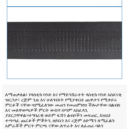
ለማጠቃለል፣ የላስቲክ ባንድ እና የማይንሸራተት ላስቲክ ባንድ አስደናቂ
ዝርጋታ፣ ረጅም ጊዜ እና ሁለገብነት የሚያቀርቡ ጨዋታን የሚቀይሩ
ምርቶች ናቸው።በሚፈለገው መጠን የመጠምዘዝ ችሎታቸው በልብስ
እና መለዋወጫዎች ምርት ውስጥ በጣም አስፈላጊ
ያደርጋቸዋል።ተግባራዊ ወይም ፋሽን ልብሶችን መፍጠር, እነዚህ
ተጣጣፊ ጨርቆች ምቾትን, ዘይቤን እና ረጅም ዕድሜን ለሚፈልጉ
አምራቾች ምርጥ ምርጫ ናቸው.ለጥራት እና ለፈጠራ ባለን