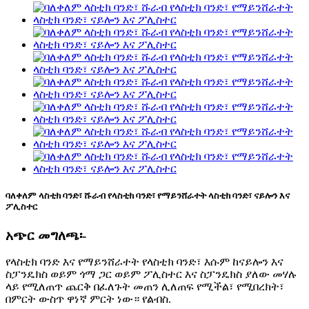
ባለቀለም ላስቲክ ባንድ፣ ሹራብ የላስቲክ ባንድ፣ የማይንሸራተት ላስቲክ ባንድ፣ ናይሎን እና
ፖሊስተር
አጭር መግለጫ፡-
የላስቲክ ባንድ እና የማይንሸራተት የላስቲክ ባንድ፣ እሱም ከናይሎን እና
ስፓንዴክስ ወይም ጎማ ጋር ወይም ፖሊስተር እና ስፓንዴክስ ያለው መሃሉ
ላይ የሚለጠጥ ጨርቅ በፈለጉት መጠን ሊለጠፍ የሚችል፣ የሚበረክት፣
በምርት ውስጥ ዋነኛ ምርት ነው። የልብስ.