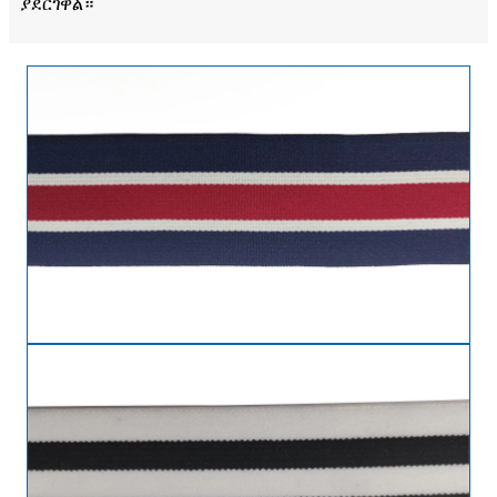
ያደርገዋል።