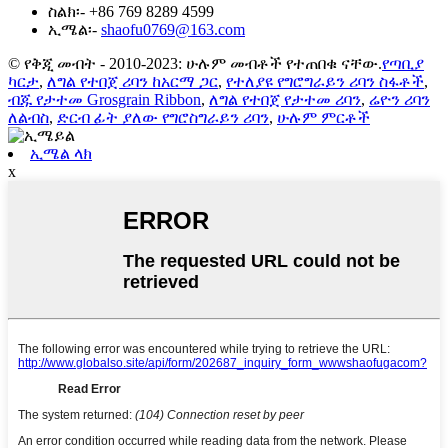
ስልክ፡-
+86 769 8289 4599
ኢሜል፡-
shaofu0769@163.com
© የቅጂ መብት - 2010-2023: ሁሉም መብቶች የተጠበቁ ናቸው.
የጣቢያ
ካርታ
,
ለግል የተበጀ ሪባን ከአርማ ጋር
,
የተለያዩ የግሮግራይን ሪባን ስፋቶች
,
ብጁ የታተመ Grosgrain Ribbon
,
ለግል የተበጀ የታተመ ሪባን
,
ሬዮን ሪባን
ለልብስ
,
ድርብ ፊት ያለው የግሮስግራይን ሪባን
,
ሁሉም ምርቶች
ኢሜል ላክ
x