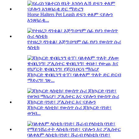
Horse Halters Pet Leash ድፍን ቀለም ናይሎን
አንጸባራቂ...
የተዘረጋ ዳንቴል፣ እጅግ በጣም ሰፊ የሆነ የውስጥ ሱሪ
ላስቲክ
ጃክኳርድ ዌብቢንግ ቴፕ፣ ባለቀለም ጥለት ድር ድርብ
ማድረግ፣ ገጽ...
ጃክኳርድ ላስቲክ፣ የውስጥ ሱሪ ጃክኳርድ ባንድ፣
ወገብ...
ባለቀለም ላስቲክ ባንድ፣ ሹራብ የላስቲክ ባንድ፣