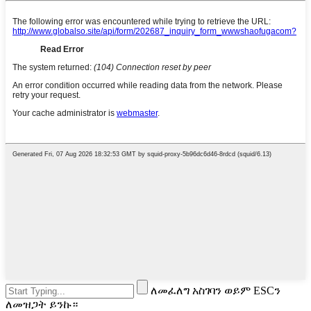
ለመፈለግ አስገባን ወይም ESCን
ለመዝጋት ይንኩ።