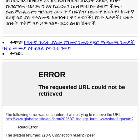
ጠንካራ ፀረ-ባክቴሪያ እና ፀረ-የመሸብሸብ ባህሪያት አለው, ይህም
የአገልግሎት ህይወትን እና የጨርቁን ነጠብጣብ የመቋቋም ችሎታ
ይጨምራል.ሬዮን ግሮሰሪን ሪባን ቴፕ በፋሽን፣ በሴቶች ልብሶች፣ ከፍተኛ
ደረጃ ላይ ያሉ የተለመዱ አልባሳት፣ ዋና ልብሶች፣ የቤት እቃዎች፣ ወዘተ
በስፋት ጥቅም ላይ ይውላል። ብርድ ልብስ ሽፋኖች.
ቀዳሚ፡
ከፍተኛ ጥራት ያለው የሽመና ገመድ የጆሮ ማዳመጫ ገመዶች
ባትሪ መሙያ የተጠለፈ የውሂብ ገመድ
ቀጣይ፡-