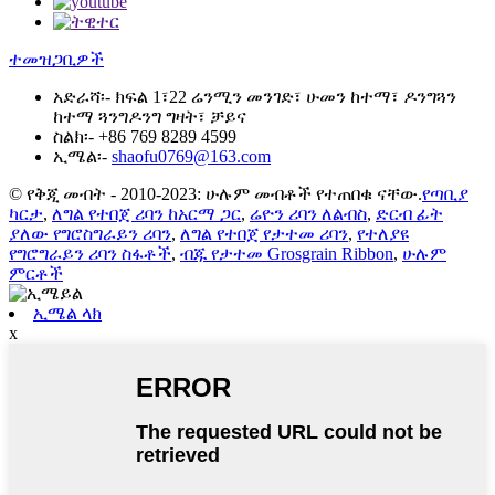
ተመዝጋቢዎች
አድራሻ፡-
ክፍል 1፣22 ሬንሚን መንገድ፣ ሁመን ከተማ፣ ዶንግጓን
ከተማ ጓንግዶንግ ግዛት፣ ቻይና
ስልክ፡-
+86 769 8289 4599
ኢሜል፡-
shaofu0769@163.com
© የቅጂ መብት - 2010-2023: ሁሉም መብቶች የተጠበቁ ናቸው.
የጣቢያ
ካርታ
,
ለግል የተበጀ ሪባን ከአርማ ጋር
,
ሬዮን ሪባን ለልብስ
,
ድርብ ፊት
ያለው የግሮስግራይን ሪባን
,
ለግል የተበጀ የታተመ ሪባን
,
የተለያዩ
የግሮግራይን ሪባን ስፋቶች
,
ብጁ የታተመ Grosgrain Ribbon
,
ሁሉም
ምርቶች
ኢሜል ላክ
x