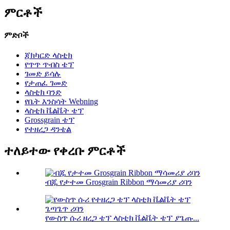
ምርቶች
ምድቦች
ጃክካርድ ላስቲክ
የጥጥ ጥብስ ቴፕ
ገመድ ይሳሉ
የታጠፈ ገመድ
ላስቲክ ባንድ
የቤት እንስሳት Webning
ላስቲክ ቬልቬት ቴፕ
Grossgrain ቴፕ
የተዘረጋ ዳንቴል
ተለይተው የቀረቡ ምርቶች
ብጁ የታተመ Grosgrain Ribbon ማሳመሪያ ሪባን
የውስጥ ሱሪ ዘረጋ ቴፕ ላስቲክ ቬልቬት ቴፕ ያጌጡ...