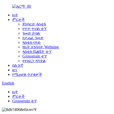
ቤት
ምርቶች
ጃክካርድ ላስቲክ
የጥጥ ጥብስ ቴፕ
ገመድ ይሳሉ
የታጠፈ ገመድ
ላስቲክ ባንድ
የቤት እንስሳት Webning
ላስቲክ ቬልቬት ቴፕ
Grossgrain ቴፕ
የተዘረጋ ዳንቴል
ስለ እኛ
ዜና
የሚጠየቁ ጥያቄዎች
English
ቤት
ምርቶች
Grossgrain ቴፕ