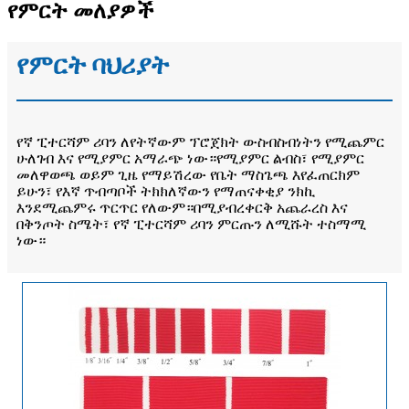
የምርት መለያዎች
የምርት ባህሪያት
የኛ ፒተርሻም ሪባን ለየትኛውም ፕሮጀክት ውስብስብነትን የሚጨምር
ሁለገብ እና የሚያምር አማራጭ ነው።የሚያምር ልብስ፣ የሚያምር
መለዋወጫ ወይም ጊዜ የማይሽረው የቤት ማስጌጫ እየፈጠርክም
ይሁን፣ የእኛ ጥብጣቦች ትክክለኛውን የማጠናቀቂያ ንክኪ
እንደሚጨምሩ ጥርጥር የለውም።በሚያብረቀርቅ አጨራረስ እና
በቅንጦት ስሜት፣ የኛ ፒተርሻም ሪባን ምርጡን ለሚሹት ተስማሚ
ነው።