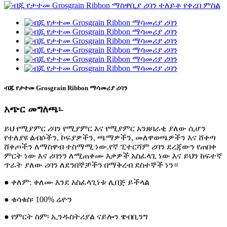
ብጁ የታተመ Grosgrain Ribbon ማሳመሪያ ሪባን
አጭር መግለጫ፡-
ይህ የሚያምር ሪባን የሚያምር እና የሚያምር አንጸባራቂ ያለው ሲሆን
የተለያዩ ልብሶችን, ኮፍያዎችን, ጫማዎችን, መለዋወጫዎችን እና ሸቀጣ
ሸቀጦችን ለማስዋብ ተስማሚ ነው.የኛ ፒተርሻም ሪባን ደረጃውን የጠበቀ
ምርት ነው እና ሪባንን ለሚጠቀሙ እቃዎች አስፈላጊ ነው እና ይህን ከፍተኛ
ጥራት ያለው ሪባን ለደንበኞቻችን በማቅረብ ደስተኞች ነን።
● ቀለም: ቀለሙ እንደ አስፈላጊነቱ ሊበጅ ይችላል
● ቁሳቁስ፡ 100% ሬዮን
● የምርት ስም፡ ኢንዱስትሪያል ናይሎን ዌብቢንግ