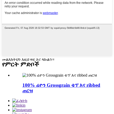
መልእክትህን እዚህ ጻፍ እና ላኩልን።
የምርት ምድቦች
100% ሬዮን Grossgrain ቴፕ እና ribbed
ጠርዝ