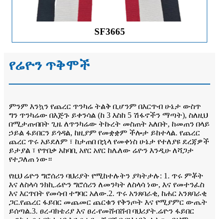
SF3665
የሬዮን ጥቅሞች
ምንም እንኳን የጨረር ጥንካሬ ትልቅ ቢሆንም በእርጥብ ሁኔታ ውስጥ
ግን ጥንካሬው በእጅጉ ይቀንሳል (ከ 3 እስከ 5 ሽፋኖችን ማጣት), ስለዚህ
በሚታጠብበት ጊዜ ለጥንካሬው ትኩረት መስጠት አለበት, ከመጠን በላይ
ኃይል ፋይበርን ይጎዳል, ከዚያም የመቋቋም ችሎታ ይከተላል. የጨረር
ጨረር ጥሩ አይደለም ፣ ከታጠበ በኋላ የመቀነስ ሁኔታ የተለያዩ ደረጃዎች
ይታያል ፣ የጥበቃ አከባቢ አየር አየር ከሌለው ሬዮን እንዲሁ ለሻጋታ
የተጋለጠ ነው።
የዚህ ሬዮን ግሮሰሪን ባህሪያት የሚከተሉትን ያካትታሉ: 1. ጥሩ ምቾት
እና ለስላሳ ንክኪ.ሬዮን ግሮሰሪን ለመንካት ለስላሳ ነው, እና የመተንፈስ
እና እርጥበት የመሳብ ተግባር አለው.2. ጥሩ አንጸባራቂ, ከሐር አንጸባራቂ
ጋር.የጨረር ፋይበር መጨመር ጨርቁን የቅንጦት እና የሚያምር ውጤት
ይሰጣል.3. ፀረ-ባክቴሪያ እና ፀረ-የመሸብሸብ ባህሪያት.ሬዮን ፋይበር