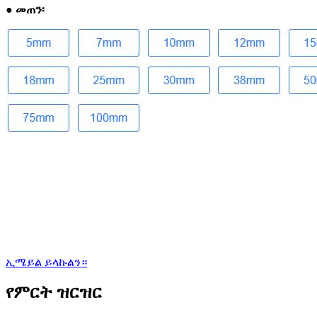
● መጠን፡
ኢሜይል ይላኩልን።
የምርት ዝርዝር