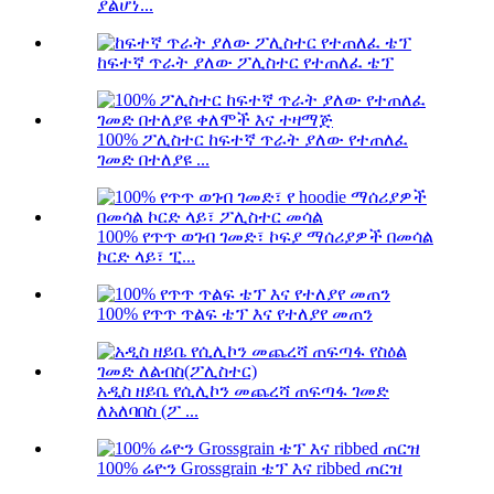
ያልሆነ...
ከፍተኛ ጥራት ያለው ፖሊስተር የተጠለፈ ቴፕ
100% ፖሊስተር ከፍተኛ ጥራት ያለው የተጠለፈ
ገመድ በተለያዩ ...
100% የጥጥ ወገብ ገመድ፣ ኮፍያ ማሰሪያዎች በመሳል
ኮርድ ላይ፣ ፒ...
100% የጥጥ ጥልፍ ቴፕ እና የተለያየ መጠን
አዲስ ዘይቤ የሲሊኮን መጨረሻ ጠፍጣፋ ገመድ
ለአለባበስ (ፖ ...
100% ሬዮን Grossgrain ቴፕ እና ribbed ጠርዝ